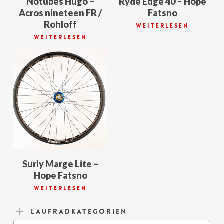
Notubes Hugo –
Ryde Edge 40 – Hope
Acros nineteen FR /
Fatsno
Rohloff
Weiterlesen
Weiterlesen
Surly Marge Lite –
Hope Fatsno
Weiterlesen
Laufradkategorien