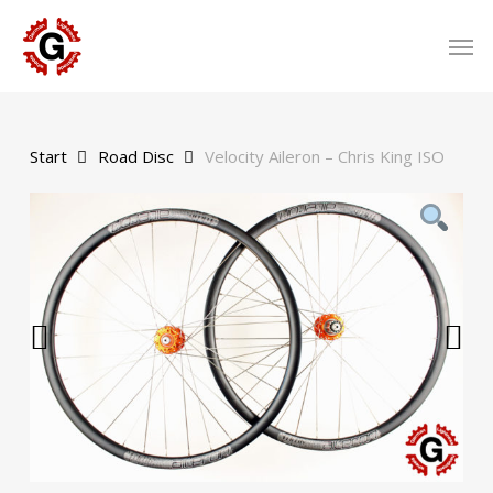
Skip
to
Men
main
content
Start
Road Disc
Velocity Aileron – Chris King ISO