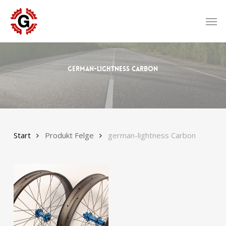
Skip
to
Men
main
content
german-lightness Carbon
Start
Produkt Felge
german-lightness Carbon