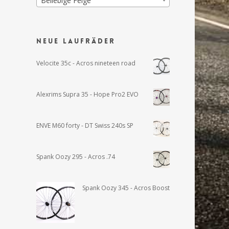
Beliebige Felge
Neue Laufräder
Velocite 35c - Acros nineteen road
Alexrims Supra 35 - Hope Pro2 EVO
ENVE M60 forty - DT Swiss 240s SP
Spank Oozy 295 - Acros .74
Spank Oozy 345 - Acros Boost