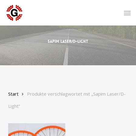
Skip
to
Men
main
content
Sapim Laser/D-Light
Start
Produkte verschlagwortet mit „Sapim Laser/D-
Light“