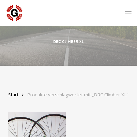
Skip
to
Men
main
content
DRC Climber XL
Start
Produkte verschlagwortet mit „DRC Climber XL“