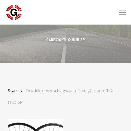
Skip
to
Men
main
content
Carbon-Ti X-Hub SP
Start
Produkte verschlagwortet mit „Carbon-Ti X-
Hub SP“