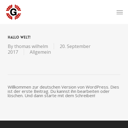
Skip
to
Men
main
content
Hallo Welt!
By
thomas wilhelm
20. September
2017
Allgemein
Willkommen zur deutschen Version von WordPress. Dies
ist der erste Beitrag. Du kannst ihn bearbeiten oder
löschen. Und dann starte mit dem Schreiben!