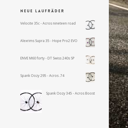
Neue Laufräder
Velocite 35c - Acros nineteen road
Alexrims Supra 35 - Hope Pro2 EVO
ENVE M60 forty - DT Swiss 240s SP
Spank Oozy 295 - Acros .74
Spank Oozy 345 - Acros Boost