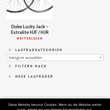
Duke Lucky Jack –
Extralite HJF / HJR
Weiterlesen
Laufradkategorien
Kategorie auswählen
Filtern nach
Neue Laufräder
Diese Website benutzt Cookies. Wenn du die Website weiter
© 2026 German-Lightness. All Rights Reserved.
nutzt, gehen wir von deinem Einverständnis aus.