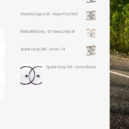
Alexrims Supra 35 - Hope Pro2 EVO
ENVE M60 forty - DT Swiss 240s SP
Spank Oozy 295 - Acros .74
Spank Oozy 345 - Acros Boost