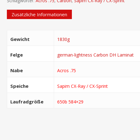
Schlagwörter:
Acros .75
,
Carbon
,
Sapim CX-Ray / CX-Sprint
Zusätzliche Informationen
Gewicht
1830g
Felge
german-lightness Carbon DH Laminat
Nabe
Acros .75
Speiche
Sapim CX-Ray / CX-Sprint
Laufradgröße
650b 584×29