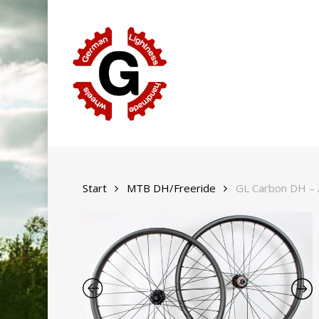
Skip
to
main
content
Start
MTB DH/Freeride
GL Carbon DH – 