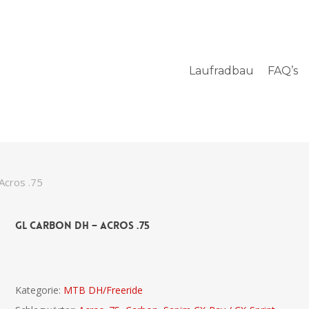
Laufradbau
FAQ’s
Acros .75
GL Carbon DH – Acros .75
Kategorie:
MTB DH/Freeride