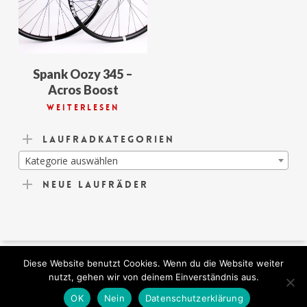
Spank Oozy 345 –
Acros Boost
Weiterlesen
Laufradkategorien
Kategorie auswählen
Neue Laufräder
Diese Website benutzt Cookies. Wenn du die Website weiter
© 2026 German-Lightness. All Rights Reserved.
nutzt, gehen wir von deinem Einverständnis aus.
facebook
instagram
OK
Nein
Datenschutzerklärung