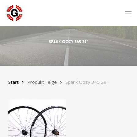
Skip
to
Men
main
content
Spank Oozy 345 29"
Start
Produkt Felge
Spank Oozy 345 29"